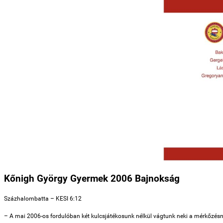
Kőnigh György Gyermek 2006 Bajnokság
Százhalombatta – KESI 6:12
– A mai 2006-os fordulóban két kulcsjátékosunk nélkül vágtunk neki a mérkőzésnek