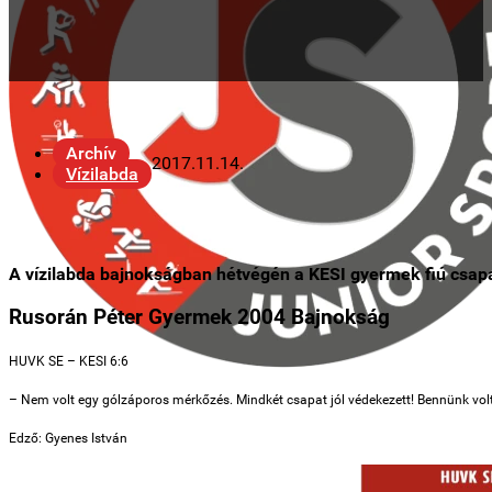
Archív
2017.11.14.
Vízilabda
A vízilabda bajnokságban hétvégén a KESI gyermek fiú csapat
Rusorán Péter Gyermek 2004 Bajnokság
HUVK SE – KESI 6:6
– Nem volt egy gólzáporos mérkőzés. Mindkét csapat jól védekezett! Bennünk vo
Edző: Gyenes István