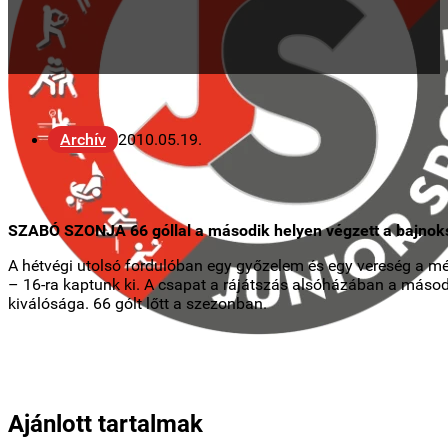
Archív
2010.05.19.
SZABÓ SZONJA 66 góllal a második helyen végzett a bajnoks
A hétvégi utolsó fordulóban egy győzelem és egy vereség a mé
– 16-ra kaptunk ki. A csapat a rájátszás alsóházában a második
kiválósága. 66 gólt lőtt a szezonban.
Ajánlott tartalmak