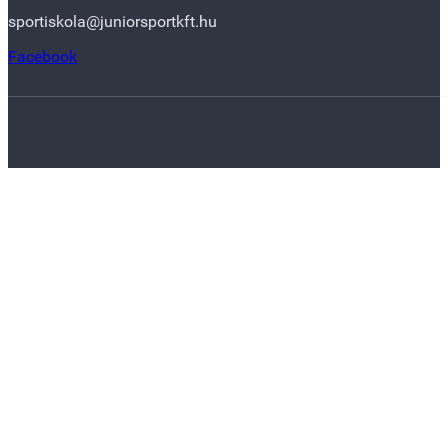
sportiskola@juniorsportkft.hu
Facebook