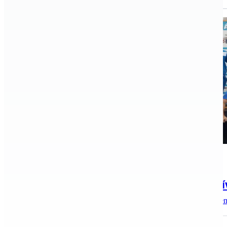
Birkózás, Hírek, aktualitások
2024.10.01.
Egy arany- és egy ezüstérem az ökölv
A Kecskeméti Sportiskola két ökölvívója vett részt a szep