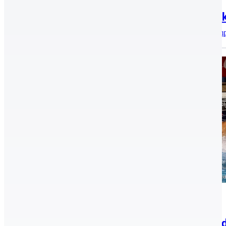
2024.10.27.
Egy ezüstérem és két ötödik hely a Bi
Abonyban rendezték meg a szabadfogású birkózó diákolimpi
Hírek, aktualitások, Vízilabda
2024.10.07.
A Kecskeméti Sportiskolából a vízilab