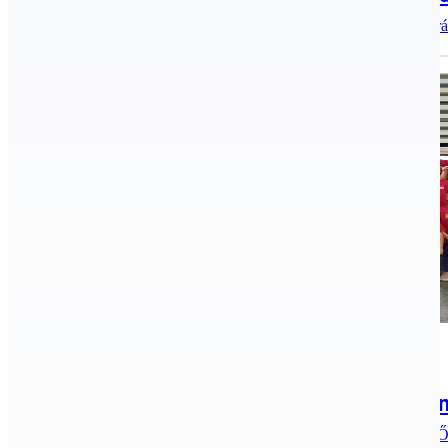
Szabó Bence, a Kecskeméti Sportiskola neveltje 2024 nyarán
Hírek, aktualitások, Úszás
2024.10.06.
Tudósítás az VII. Őszi Kupa úszóversen
Október 5-én és 6-án a Kecskeméti Sportiskola úszói VII. 