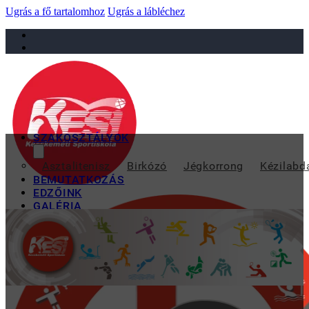
Ugrás a fő tartalomhoz
Ugrás a lábléchez
sportiskola@juniorsportkft.hu
SZAKOSZTÁLYOK
2
Asztalitenisz
Birkózó
Jégkorrong
Kézilabd
BEMUTATKOZÁS
EDZŐINK
GALÉRIA
TAO
KAPCSOLAT