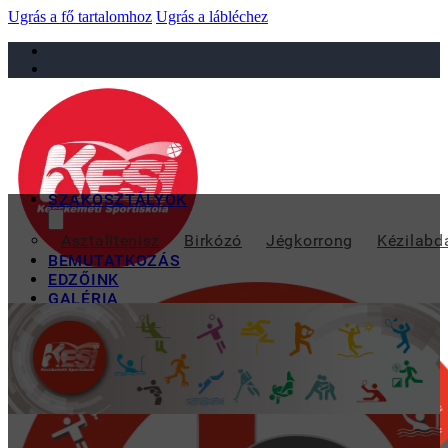
Ugrás a fő tartalomhoz
Ugrás a lábléchez
sportiskola@juniorsportkft.hu
SZAKOSZTÁLYOK
2013-
Asztalitenisz
Birkózó
Jégkorrong
Kézilabd
BEMUTATKOZÁS
EDZŐINK
GALÉRIA
TAO
KAPCSOLAT