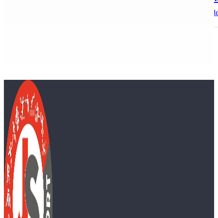
A Kecskeméti Utánpótlás Vízilabdáért Alapítvány megrende