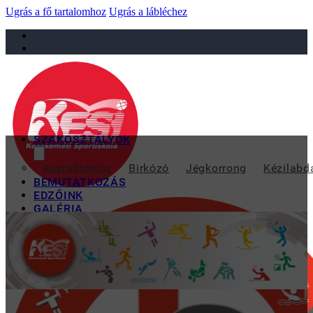
Ugrás a fő tartalomhoz
Ugrás a lábléchez
sportiskola@juniorsportkft.hu
SZAKOSZTÁLYOK
Asztalitenisz
Birkózó
Jégkorrong
Kézilabd
BEMUTATKOZÁS
EDZŐINK
GALÉRIA
TAO
KAPCSOLAT