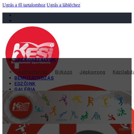
Ugrás a fő tartalomhoz
Ugrás a lábléchez
sportiskola@juniorsportkft.hu
SZAKOSZTÁLYOK
2009-09-12 EGE
Asztalitenisz
Birkózó
Jégkorrong
Kézilabd
BEMUTATKOZÁS
EDZŐINK
GALÉRIA
TAO
KAPCSOLAT