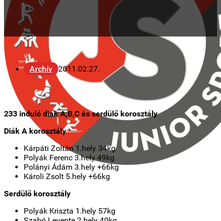
Archív
2011.02.27.
233 induló diák A,B,C és serdülő korosztály
Diák A korosztály
Kárpáti Zoltán 1.hely 34kg
Polyák Ferenc 3.hely 49kg
Polányi Ádám 3.hely +66kg
Károli Zsolt 5.hely +66kg
Serdülő korosztály
Polyák Kriszta 1.hely 57kg
Szabó Levente 2.hely 40kg